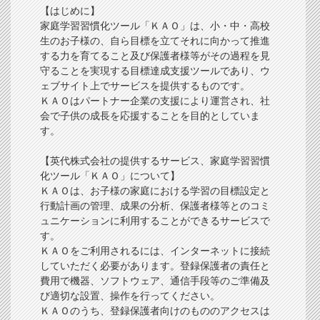
【はじめに】
家庭学習習慣化ツール「ＫＡＯ」は、小・中・高校
生のお子様の、自ら目標を立てそれに向かって推進
する力を育てること及び保護者様等がその過程を見
守ることを実現する目標達成支援ツールであり、ウ
ェブサイト上でサービスを提供するものです。
ＫＡＯはパートナー企業の支援により運営され、社
会で子供の成長を応援することを目的としていま
す。
【英代株式会社の提供するサービス、家庭学習習慣
化ツール「ＫＡＯ」について】
ＫＡＯは、お子様の家庭における学習の目標設定と
行動計画の管理、成果の分析、保護者様等とのコミ
ュニケーションに利用することができるサービスで
す。
ＫＡＯをご利用されるには、インターネットに接続
していただく必要があります。登録保護者の責任と
費用で機器、ソフトウェア、通信手段等のご準備及
び適切な設置、操作を行ってください。
ＫＡＯのうち、登録保護者向けのもののアクセスは