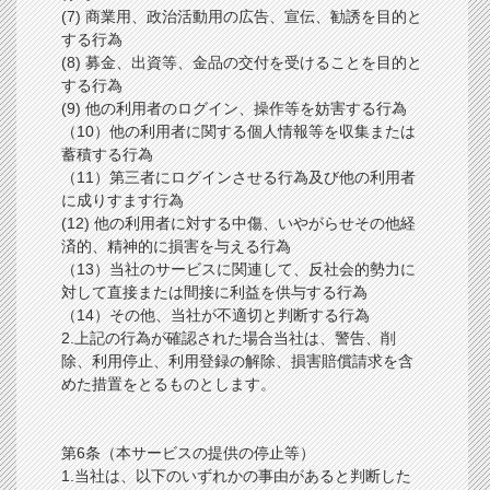
(7) 商業用、政治活動用の広告、宣伝、勧誘を目的と
する行為
(8) 募金、出資等、金品の交付を受けることを目的と
する行為
(9) 他の利用者のログイン、操作等を妨害する行為
（10）他の利用者に関する個人情報等を収集または
蓄積する行為
（11）第三者にログインさせる行為及び他の利用者
に成りすます行為
(12) 他の利用者に対する中傷、いやがらせその他経
済的、精神的に損害を与える行為
（13）当社のサービスに関連して、反社会的勢力に
対して直接または間接に利益を供与する行為
（14）その他、当社が不適切と判断する行為
2.上記の行為が確認された場合当社は、警告、削
除、利用停止、利用登録の解除、損害賠償請求を含
めた措置をとるものとします。
第6条（本サービスの提供の停止等）
1.当社は、以下のいずれかの事由があると判断した