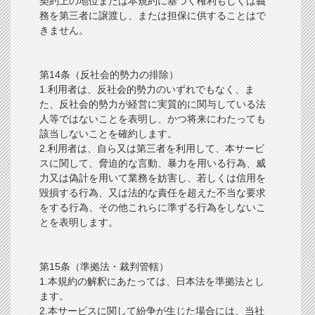
契約上の地位または本規約に基づく権利もしくは義
務を第三者に譲渡し、または担保に供することはで
きません。
第14条（反社会的勢力の排除）
1.利用者は、反社会的勢力のいずれでもなく、ま
た、反社会的勢力が経営に実質的に関与している法
人等ではないことを表明し、かつ将来にわたっても
該当しないことを確約します。
2.利用者は、自ら又は第三者を利用して、本サービ
スに関して、脅迫的な言動、暴力を用いる行為、威
力又は偽計を用いて業務を妨害し、若しくは信用を
毀損する行為、又は法的な責任を超えた不当な要求
をする行為、その他これらに準ずる行為をしないこ
とを表明します。
第15条（準拠法・裁判管轄）
1.本規約の解釈にあたっては、日本法を準拠法とし
ます。
2.本サービスに関して紛争が生じた場合には、当社