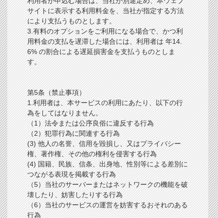
利用者が申込む場合は、当社が別途定め、本ウェブ
サイトに表示する利用料金を、当社が指定する方法
により支払うものとします。
3.有料のオプションをご利用になる場合で、かつ利
用料金の支払を遅滞した場合には、利用者は 年14.
6% の割合による遅延損害金を支払うものとしま
す。
第5条（禁止事項）
1.利用者は、本サービスの利用にあたり、以下の行
為をしてはなりません。
（1）法令または公序良俗に違反する行為
（2）犯罪行為に関連する行為
(3) 他人の名誉、信用を毀損し、又はプライバシー
権、著作権、その他の権利を侵害する行為
(4) 国籍、民族、信条、出身地、性別等による差別に
つながる表現を掲載する行為
（5）当社のサーバーまたはネットワークの機能を破
壊したり、妨害したりする行為
（6）当社のサービスの運営を妨害するおそれのある
行為